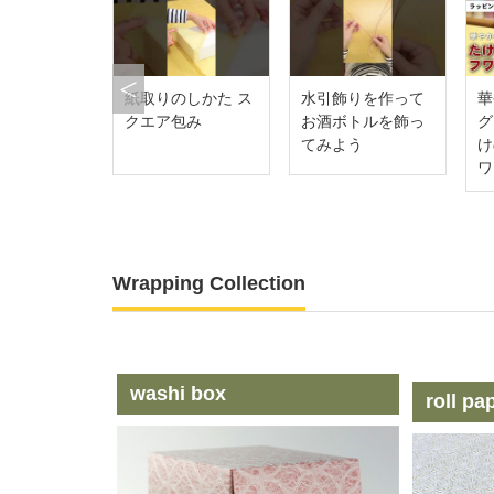
Previous
トロなラッ
紙取りのしかた ス
水引飾りを作って
華
 ポンポン・
クエア包み
お酒ボトルを飾っ
ク
の作り方
てみよう
け
ワ
Wrapping Collection
washi box
roll pa