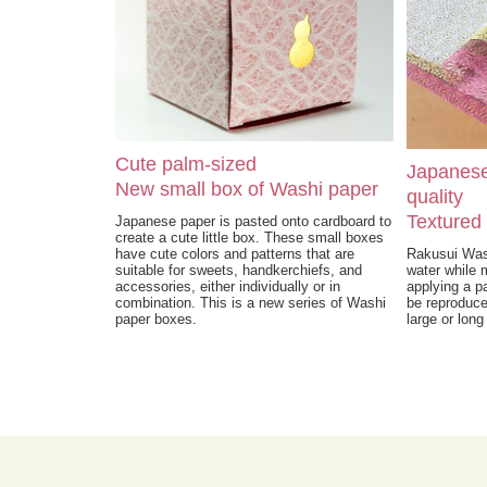
Cute palm-sized
Japanese
New small box of Washi paper
quality
Textured
Japanese paper is pasted onto cardboard to
create a cute little box. These small boxes
have cute colors and patterns that are
Rakusui Was
suitable for sweets, handkerchiefs, and
water while 
accessories, either individually or in
applying a pa
combination. This is a new series of Washi
be reproduced
paper boxes.
large or long