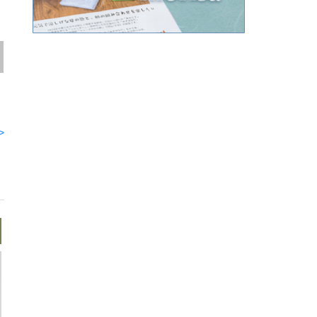
Next
紙取りのしかた 合
フワッとしたラッ
ハギレ和紙で包
わせつつみ
ピングの整え方
お酒ボトル
>