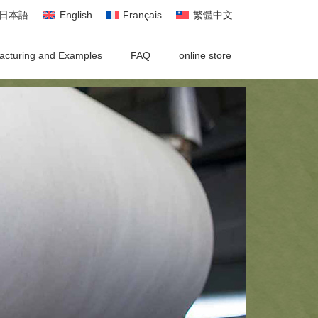
日本語
English
Français
繁體中文
acturing and Examples
FAQ
online store