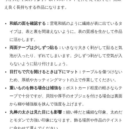
え良く長持ちする作品になります。
和紙の面を確認する：
雲竜和紙のように繊維が表に出ているタ
イプは、表と裏を間違えないように。表の質感を生かして作品
に活かします。
両面テープは少しずつ貼る：
いきなり大きく剥がして貼ると気
泡が入ったり、ずれてしまいます。少しずつ剥がして空気が入
らないように貼り付けましょう。
目打ちで穴を開けるときは下にマット：
テーブルを傷つけない
ため、厚紙やカッティングマットの上で作業してください。
重いものを飾る場合は補強を：
ポストカード程度の軽さならテ
ープで十分ですが、貝殻や厚手のオブジェを付ける場合は裏面
から糊や補強板を挟んで強度を上げます。
丸棒の太さは見た目にも影響：
細い棒だと繊細な印象、太めだ
とモダンで力強い印象になります。飾る場所や作品のテイスト
に合わせて選んでください。