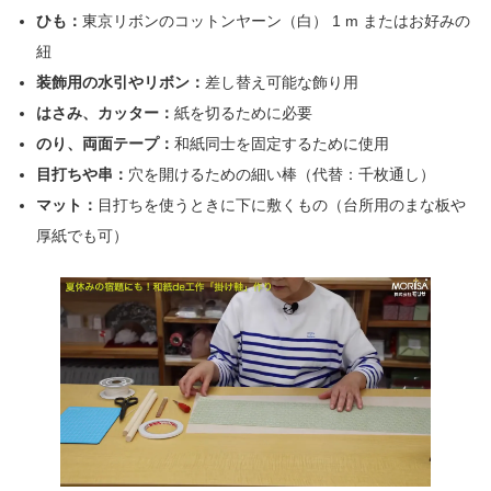
ひも：
東京リボンのコットンヤーン（白） 1 m またはお好みの
紐
装飾用の水引やリボン：
差し替え可能な飾り用
はさみ、カッター：
紙を切るために必要
のり、両面テープ：
和紙同士を固定するために使用
目打ちや串：
穴を開けるための細い棒（代替：千枚通し）
マット：
目打ちを使うときに下に敷くもの（台所用のまな板や
厚紙でも可）