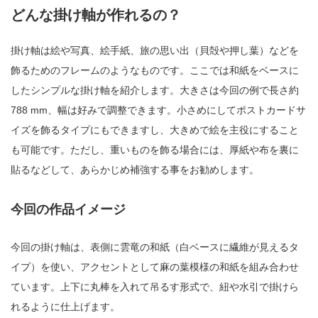
どんな掛け軸が作れるの？
掛け軸は絵や写真、絵手紙、旅の思い出（貝殻や押し葉）などを
飾るためのフレームのようなものです。ここでは和紙をベースに
したシンプルな掛け軸を紹介します。大きさは今回の例で長さ約
788 mm、幅は好みで調整できます。小さめにしてポストカードサ
イズを飾るタイプにもできますし、大きめで絵を主役にすること
も可能です。ただし、重いものを飾る場合には、厚紙や布を裏に
貼るなどして、あらかじめ補強する事をお勧めします。
今回の作品イメージ
今回の掛け軸は、表側に雲竜の和紙（白ベースに繊維が見えるタ
イプ）を使い、アクセントとして麻の葉模様の和紙を組み合わせ
ています。上下に丸棒を入れて吊るす形式で、紐や水引で掛けら
れるように仕上げます。