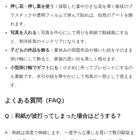
押し花・押し葉を使う：
採取した葉や小さな花を薄く板状のプ
ラスチックや透明フィルムで挟んで貼れば、自然のアートを飾
れます。
写真を入れる：
写真を中心にして周りを和紙で額縁風にする
と、和洋折衷のインテリアになります。
子どもの作品を飾る：
夏休みの宿題作品や描いた絵をそのまま
掛け軸にして飾ると、家族の思い出を美しく残せます。
小型掛け軸でギフトにも：
小さめに作ってプレゼントにするの
も素敵です。水引や紐を華やかにして包装の一部として使えま
す。
よくある質問（FAQ）
Q：和紙が波打ってしまった場合はどうする？
A：和紙は湿度で伸縮します。一度平らな重しを置いて数日馴染ま