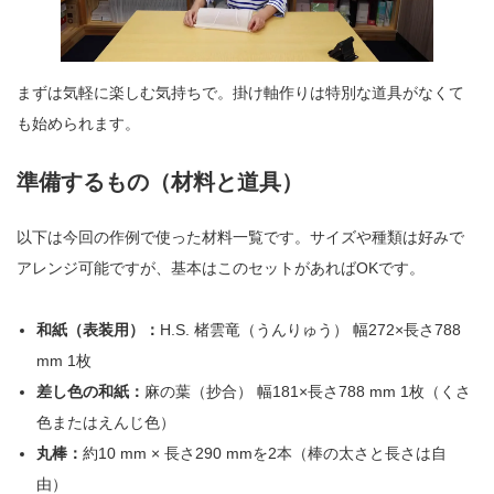
まずは気軽に楽しむ気持ちで。掛け軸作りは特別な道具がなくて
も始められます。
準備するもの（材料と道具）
以下は今回の作例で使った材料一覧です。サイズや種類は好みで
アレンジ可能ですが、基本はこのセットがあればOKです。
和紙（表装用）：
H.S. 楮雲竜（うんりゅう） 幅272×長さ788
mm 1枚
差し色の和紙：
麻の葉（抄合） 幅181×長さ788 mm 1枚（くさ
色またはえんじ色）
丸棒：
約10 mm × 長さ290 mmを2本（棒の太さと長さは自
由）