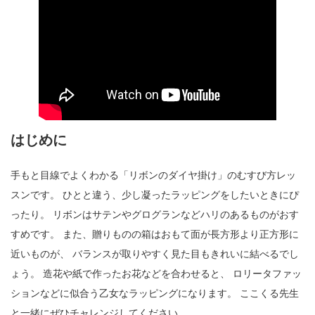
はじめに
手もと目線でよくわかる「リボンのダイヤ掛け」のむすび方レッ
スンです。 ひとと違う、少し凝ったラッピングをしたいときにぴ
ったり。 リボンはサテンやグログランなどハリのあるものがおす
すめです。 また、贈りものの箱はおもて面が長方形より正方形に
近いものが、 バランスが取りやすく見た目もきれいに結べるでし
ょう。 造花や紙で作ったお花などを合わせると、 ロリータファッ
ションなどに似合う乙女なラッピングになります。 ここくる先生
と一緒にぜひチャレンジしてください。