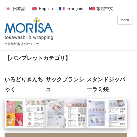
日本語
English
Français
繁體中文
menu
【パンプレットカテゴリ】
いろどりきんち
サックブランシ
スタンドジッパ
ゃく
ュ
ーラミ袋