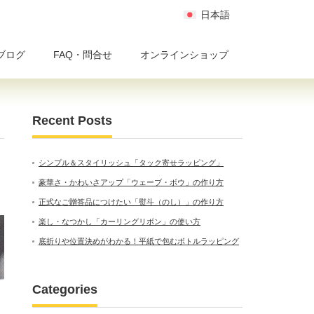
日本語
ブログ
FAQ・問合せ
オンラインショップ
Recent Posts
シンプル＆スタイリッシュ「タック寄せラッピング」
豪華さ・かわいさアップ「ウェーブ・ボウ」の作り方
正式なご贈答品につけたい「熨斗（のし）」の作り方
楽し・なつかし「カーリングリボン」の使い方
底折りや位置決めがわかる！平紙で包むボトルラッピング
Categories