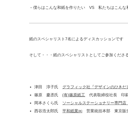
－僕らはこんな和紙を作りたい VS 私たちはこんな
紙のスペシャリスト7名によるディスカッションです
そして・・・紙のスペシャリストとしてご参加くださ
津田 淳子氏
グラフィック社『デザインのひきだ
篠原 慶丞氏
(有)篠原紙工
代表取締役社長 印刷
岡本さくら氏
ソーシャルステーショナリー専門店「Pap
西谷浩太郎氏
平和紙業㈱
営業統括本部 東京販