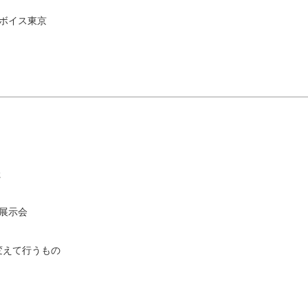
ーボイス東京
た
展示会
変えて行うもの