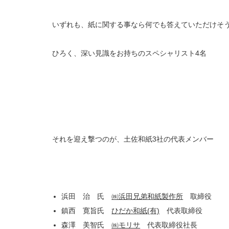
いずれも、紙に関する事なら何でも答えていただけそ
ひろく、深い見識をお持ちのスペシャリスト4名
それを迎え撃つのが、土佐和紙3社の代表メンバー
浜田 治 氏
㈱浜田兄弟和紙製作所
取締役
鎮西 寛旨氏
ひだか和紙(有)
代表取締役
森澤 美智氏
㈱モリサ
代表取締役社長