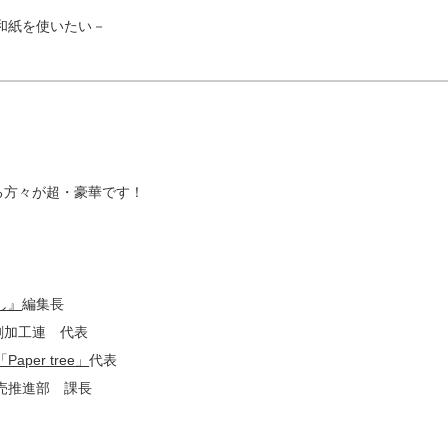
和紙を使いたい－
る方々が超・豪華です！
し』
編集長
加工連 代表
er tree」
代表
売推進部 課長