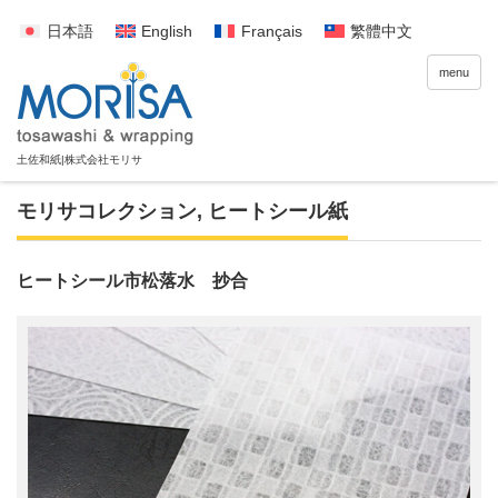
日本語
English
Français
繁體中文
menu
モリサコレクション
,
ヒートシール紙
ヒートシール市松落水 抄合