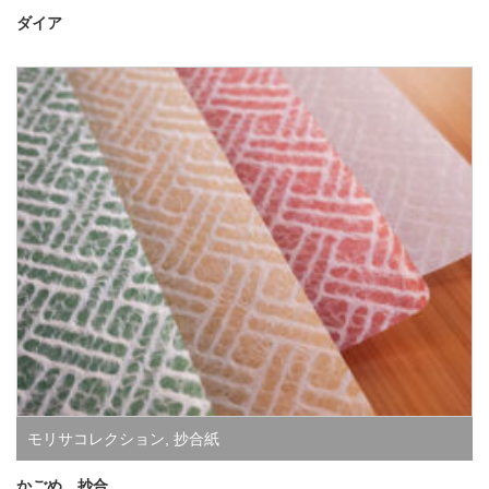
ダイア
モリサコレクション
,
抄合紙
かごめ 抄合