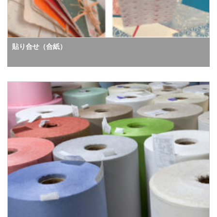
貼り合せ（合紙）