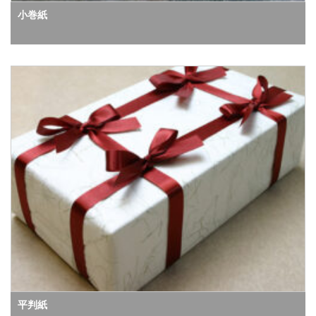
小巻紙
平判紙