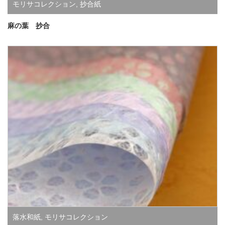
モリサコレクション
,
抄合紙
麻の葉 抄合
落水和紙
,
モリサコレクション