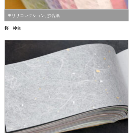
モリサコレクション
,
抄合紙
桜 抄合