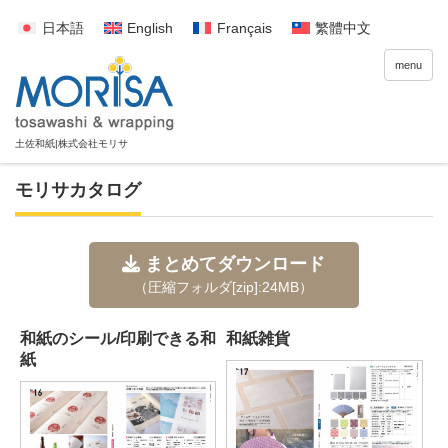
日本語
English
Français
繁體中文
menu
モリサカタログ
まとめてダウンロード
（圧縮フォルダ[zip]:24MB）
和紙のシール/印刷できる和
和紙雑貨
紙