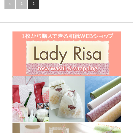
«
1
2