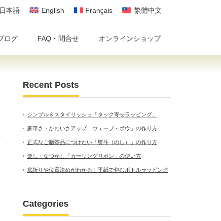
日本語
English
Français
繁體中文
ブログ
FAQ・問合せ
オンラインショップ
Recent Posts
シンプル＆スタイリッシュ「タック寄せラッピング」
豪華さ・かわいさアップ「ウェーブ・ボウ」の作り方
正式なご贈答品につけたい「熨斗（のし）」の作り方
楽し・なつかし「カーリングリボン」の使い方
底折りや位置決めがわかる！平紙で包むボトルラッピング
Categories