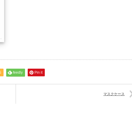
S
feedly
Pin it
マスクケース