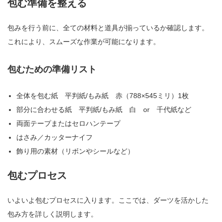
包む準備を整える
包みを行う前に、全ての材料と道具が揃っているか確認します。
これにより、スムーズな作業が可能になります。
包むための準備リスト
全体を包む紙 平判紙/もみ紙 赤（788×545ミリ）1枚
部分に合わせる紙 平判紙/もみ紙 白 or 千代紙など
両面テープまたはセロハンテープ
はさみ／カッターナイフ
飾り用の素材（リボンやシールなど）
包むプロセス
いよいよ包むプロセスに入ります。ここでは、ダーツを活かした
包み方を詳しく説明します。