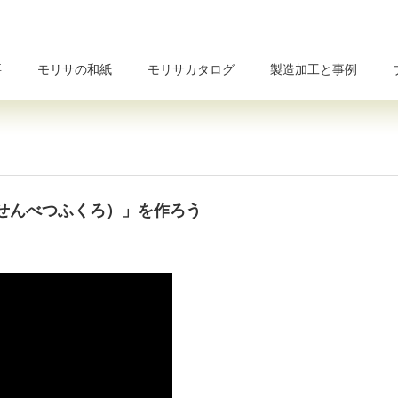
要
モリサの和紙
モリサカタログ
製造加工と事例
せんべつふくろ）」を作ろう