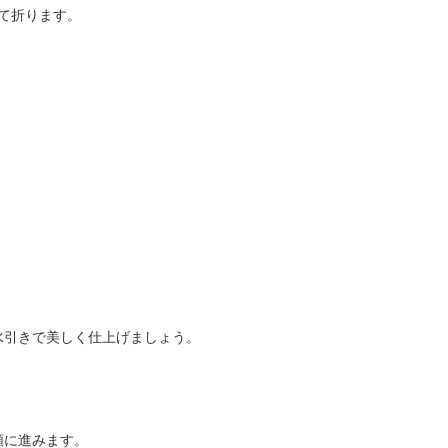
て折ります。
。
水引きで美しく仕上げましょう。
順に進みます。