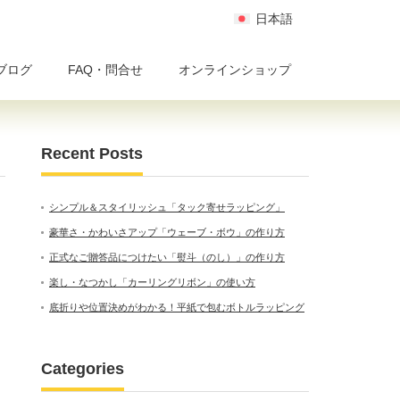
日本語
ブログ
FAQ・問合せ
オンラインショップ
Recent Posts
シンプル＆スタイリッシュ「タック寄せラッピング」
豪華さ・かわいさアップ「ウェーブ・ボウ」の作り方
正式なご贈答品につけたい「熨斗（のし）」の作り方
楽し・なつかし「カーリングリボン」の使い方
底折りや位置決めがわかる！平紙で包むボトルラッピング
Categories