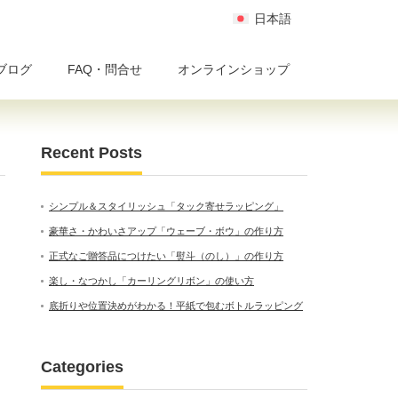
日本語
ブログ
FAQ・問合せ
オンラインショップ
Recent Posts
シンプル＆スタイリッシュ「タック寄せラッピング」
豪華さ・かわいさアップ「ウェーブ・ボウ」の作り方
正式なご贈答品につけたい「熨斗（のし）」の作り方
楽し・なつかし「カーリングリボン」の使い方
底折りや位置決めがわかる！平紙で包むボトルラッピング
Categories