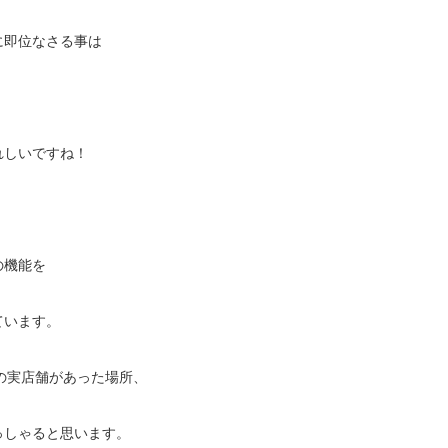
に即位なさる事は
れしいですね！
の機能を
ています。
」の実店舗があった場所、
っしゃると思います。