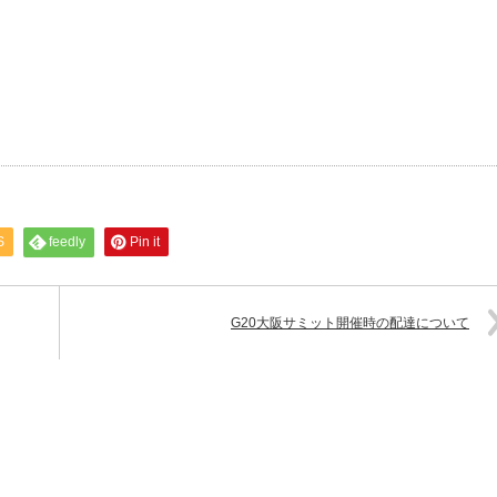
S
feedly
Pin it
G20大阪サミット開催時の配達について