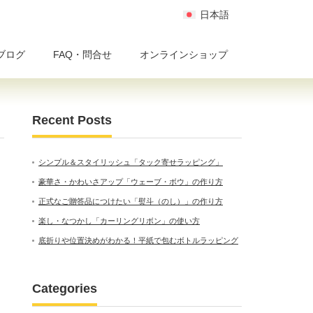
日本語
ブログ
FAQ・問合せ
オンラインショップ
Recent Posts
シンプル＆スタイリッシュ「タック寄せラッピング」
豪華さ・かわいさアップ「ウェーブ・ボウ」の作り方
正式なご贈答品につけたい「熨斗（のし）」の作り方
楽し・なつかし「カーリングリボン」の使い方
底折りや位置決めがわかる！平紙で包むボトルラッピング
Categories