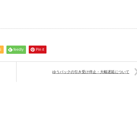
S
feedly
Pin it
ゆうパックの引き受け停止・大幅遅延について