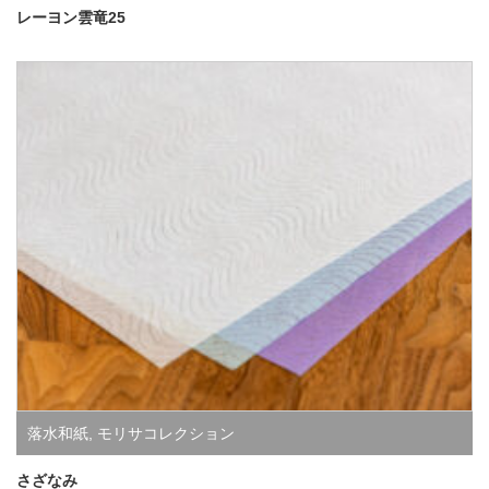
レーヨン雲竜25
落水和紙
,
モリサコレクション
さざなみ