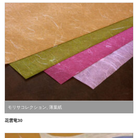
モリサコレクション
,
薄葉紙
花雲竜30