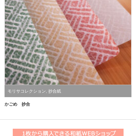
モリサコレクション
,
抄合紙
かごめ 抄合