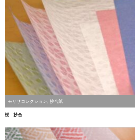
モリサコレクション
,
抄合紙
桜 抄合