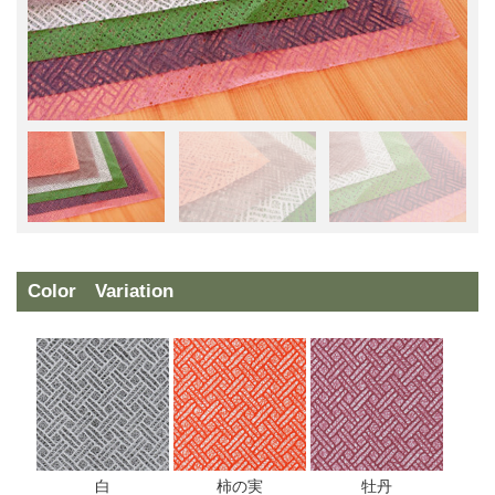
Color Variation
白
柿の実
牡丹