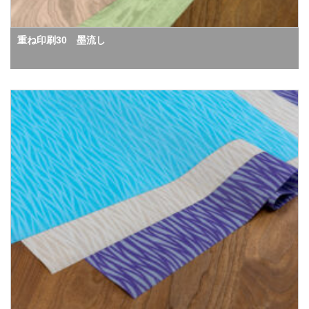
重ね印刷30 墨流し