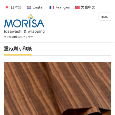
日本語
English
Français
繁體中文
menu
重ね刷り和紙