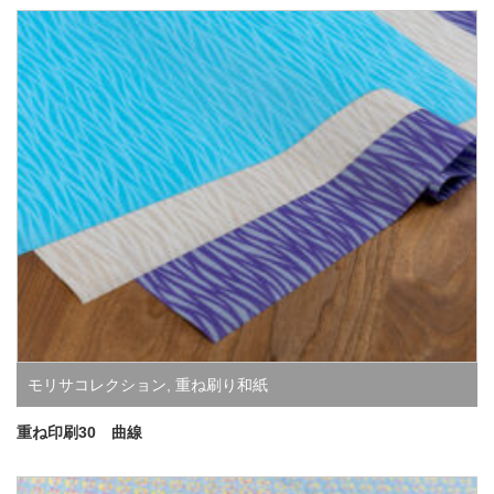
モリサコレクション
,
重ね刷り和紙
重ね印刷30 曲線