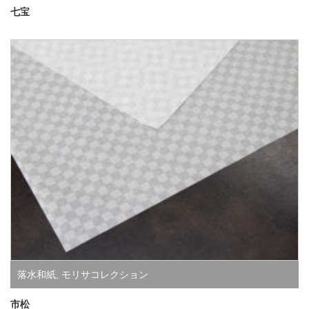
七宝
落水和紙
,
モリサコレクション
市松