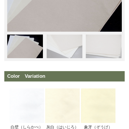
Color Variation
白壁（しらかべ）
灰白（はいじろ）
象牙（ぞうげ）