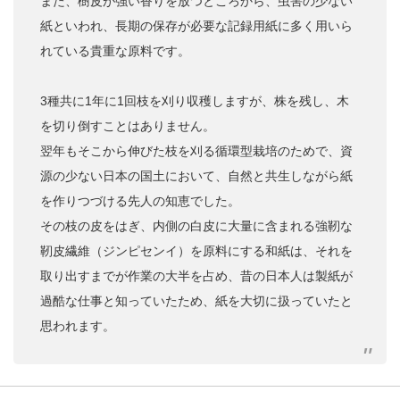
また、樹皮が強い香りを放つところから、虫害の少ない
紙といわれ、長期の保存が必要な記録用紙に多く用いら
れている貴重な原料です。
3種共に1年に1回枝を刈り収穫しますが、株を残し、木
を切り倒すことはありません。
翌年もそこから伸びた枝を刈る循環型栽培のためで、資
源の少ない日本の国土において、自然と共生しながら紙
を作りつづける先人の知恵でした。
その枝の皮をはぎ、内側の白皮に大量に含まれる強靭な
靭皮繊維（ジンピセンイ）を原料にする和紙は、それを
取り出すまでが作業の大半を占め、昔の日本人は製紙が
過酷な仕事と知っていたため、紙を大切に扱っていたと
思われます。