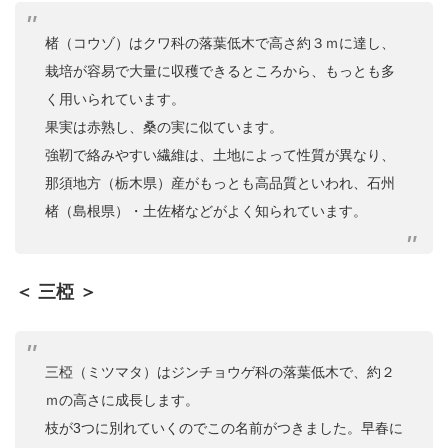
楮（コウゾ）はクワ科の落葉低木で高さ約３ｍに達し、
栽培が容易で大量に収穫できるところから、もっとも多
く用いられています。
果実は赤熟し、桑の実に似ています。
強靭で絡みやすい繊維は、土地によって性質が異なり、
那須地方（栃木県）産がもっとも高品質といわれ、石州
楮（島根県）・土佐楮などがよく知られています。
＜ 三椏 ＞
三椏（ミツマタ）はジンチョウゲ科の落葉低木で、約２
ｍの高さに成長します。
枝が3つに別れていくのでこの名前がつきました。早春に