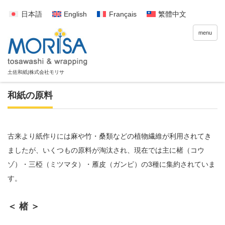
日本語
English
Français
繁體中文
menu
和紙の原料
古来より紙作りには麻や竹・桑類などの植物繊維が利用されてき
ましたが、いくつもの原料が淘汰され、現在では主に楮（コウ
ゾ）・三椏（ミツマタ）・雁皮（ガンピ）の3種に集約されていま
す。
＜ 楮 ＞