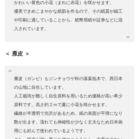
かわいい黄色の小花（まれに赤花）を咲かせます。
優美できめこまやかな紙肌を作るので、その紙質が細工
や印刷に適していることから、紙幣用紙や証券などに混
入されています。
＜ 雁皮 ＞
雁皮（ガンピ）もジンチョウゲ科の落葉低木で、西日本
の山地に自生しています。
人工栽培が難しく自生原料を用いるため価格が高い希少
原料です。高さ約２ｍで夏に小花を咲かせます。
繊維が半透明で光沢があるため、紙の表面が平滑になり
艶が出ます。濡れても伸縮性が少なく丈夫なため日本画
用にも好んで使われているようです。