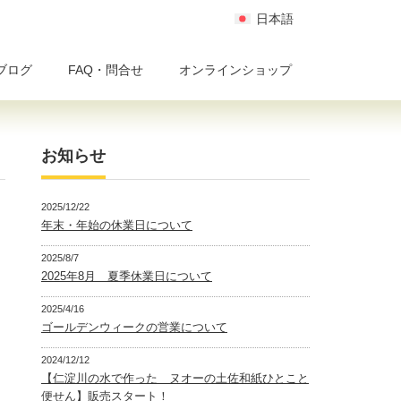
日本語
ブログ
FAQ・問合せ
オンラインショップ
お知らせ
2025/12/22
年末・年始の休業日について
2025/8/7
2025年8月 夏季休業日について
2025/4/16
ゴールデンウィークの営業について
2024/12/12
【仁淀川の水で作った ヌオーの土佐和紙ひとこと
便せん】販売スタート！