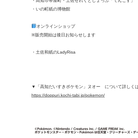
・高知市帯屋町・土佐せれくとしょっぷ「てんこす」
・いの町紙の博物館
オンラインショップ
※販売開始は後日お知らせします
・土佐和紙のLadyRisa
▼「高知だいすきポケモン」ヌオー について詳しく
https://doppuri.kochi-tabi.jp/pokemon/