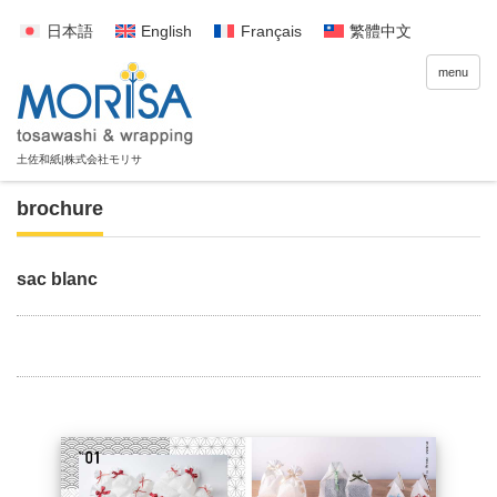
日本語
English
Français
繁體中文
menu
brochure
sac blanc