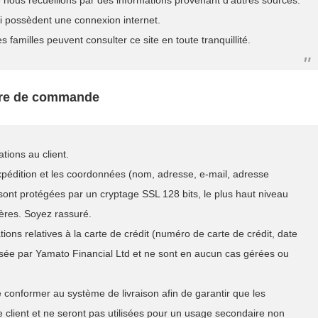
 nous recueillons par des informations provenant d’autres sources.
ui possèdent une connexion internet.
familles peuvent consulter ce site en toute tranquillité.
aire de commande
ions au client.
l’expédition et les coordonnées (nom, adresse, e-mail, adresse
t sont protégées par un cryptage SSL 128 bits, le plus haut niveau
ières. Soyez rassuré.
mations relatives à la carte de crédit (numéro de carte de crédit, date
lisée par Yamato Financial Ltd et ne sont en aucun cas gérées ou
e conformer au système de livraison afin de garantir que les
lient et ne seront pas utilisées pour un usage secondaire non