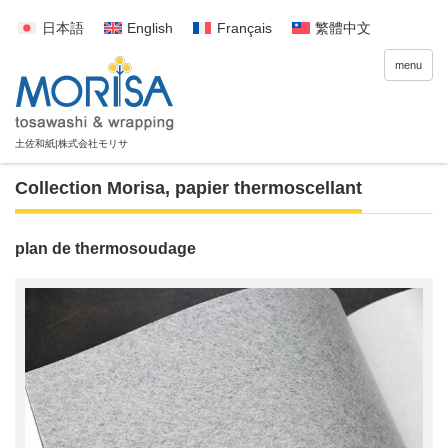
日本語
English
Français
繁體中文
menu
Collection Morisa
,
papier thermoscellant
plan de thermosoudage