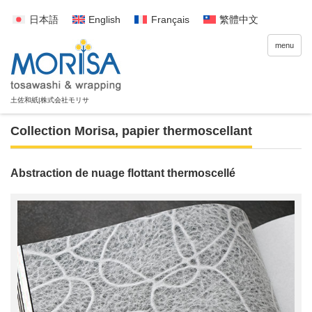
日本語
English
Français
繁體中文
menu
Collection Morisa
,
papier thermoscellant
Abstraction de nuage flottant thermoscellé