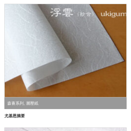
森薈系列
,
層壓紙
尤基恩摘要