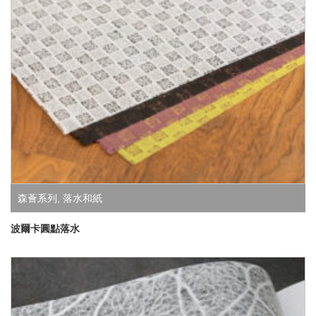
森薈系列
,
落水和紙
波爾卡圓點落水