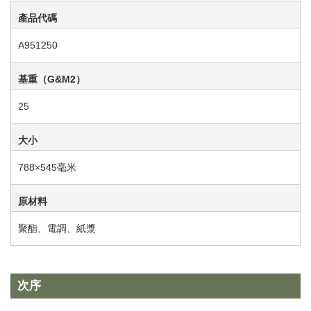
產品代碼
A951250
基重（G&M2）
25
大小
788×545毫米
原材料
聚酯、電調、紙漿
次序