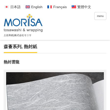
日本語
English
Français
繁體中文
menu
森薈系列
,
熱封紙
熱封雲龍