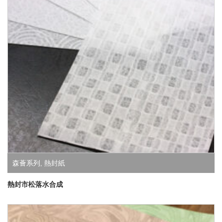
森薈系列
,
熱封紙
熱封市松落水合成