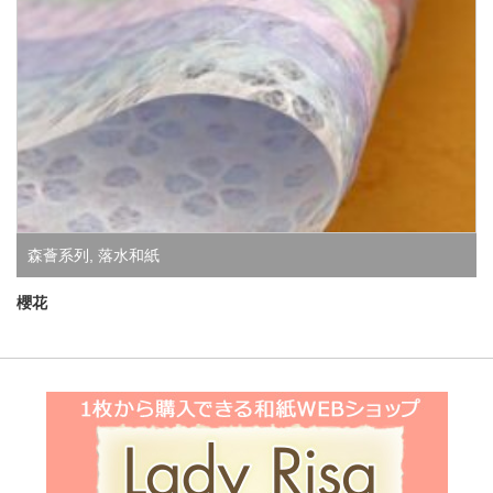
森薈系列
,
落水和紙
櫻花