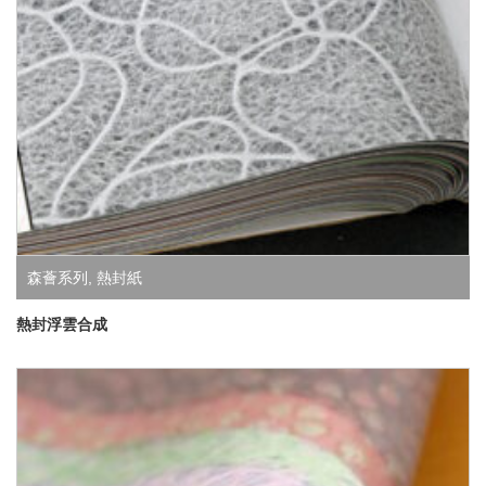
森薈系列
,
熱封紙
熱封浮雲合成