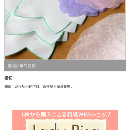
處理訂單的範例
模切
和紙可以模切用作信封、紙杯墊和扇形餐巾。